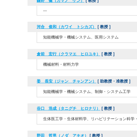
鎌野 健（カマノ ケン）
[ 教授 ]
---
河合 俊和（カワイ トシカズ）
[ 教授 ]
知能機械学・機械システム、医用システム
倉前 宏行（クラマエ ヒロユキ）
[ 教授 ]
機械材料・材料力学
姜 長安（ジャン チャンアン）
[ 助教授・准教授 ]
知能機械学・機械システム、制御・システム工学
谷口 浩成（タニグチ ヒロナリ）
[ 教授 ]
生体医工学・生体材料学、リハビリテーション科学
野田 哲男（ノダ アキオ）
[ 教授 ]