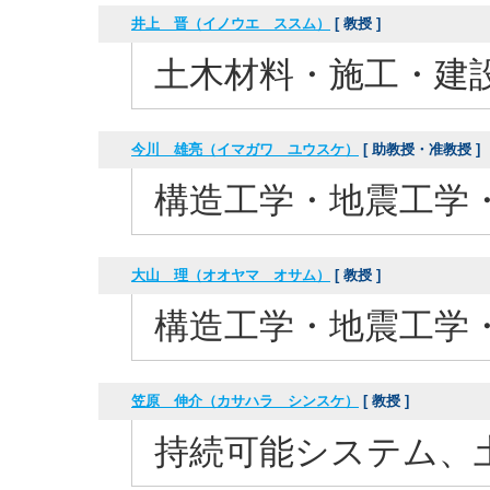
井上 晋（イノウエ ススム）
[ 教授 ]
土木材料・施工・建
今川 雄亮（イマガワ ユウスケ）
[ 助教授・准教授 ]
構造工学・地震工学
大山 理（オオヤマ オサム）
[ 教授 ]
構造工学・地震工学
笠原 伸介（カサハラ シンスケ）
[ 教授 ]
持続可能システム、