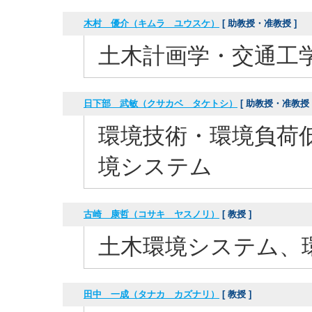
木村 優介（キムラ ユウスケ）
[ 助教授・准教授 ]
土木計画学・交通工
日下部 武敏（クサカベ タケトシ）
[ 助教授・准教授 
環境技術・環境負荷
境システム
古崎 康哲（コサキ ヤスノリ）
[ 教授 ]
土木環境システム、
田中 一成（タナカ カズナリ）
[ 教授 ]