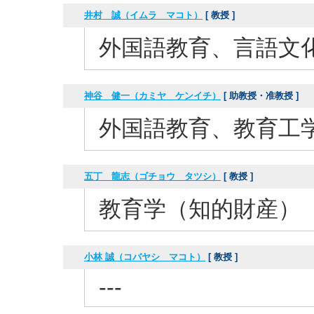
井村 誠（イムラ マコト）
[ 教授 ]
外国語教育、言語文
神谷 健一（カミヤ ケンイチ）
[ 助教授・准教授 ]
外国語教育、教育工
五丁 龍志（ゴチョウ タツシ）
[ 教授 ]
教育学（知的財産）
小林 誠（コバヤシ マコト）
[ 教授 ]
---