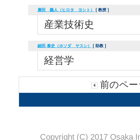
廣田 義人（ヒロタ ヨシト）
[ 教授 ]
産業技術史
細田 泰史（ホソダ ヤスシ）
[ 助教 ]
経営学
前のページ
Copyright (C) 2017 Osaka In