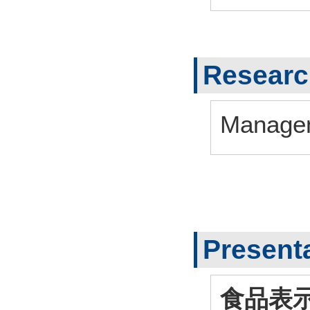
Research
Manage
Present
食品表