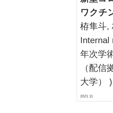
ワクチ
栫隼斗,
Inter
年次学術
（配信
大学） ) O
2021.11