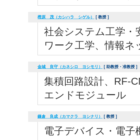
樫原 茂（カシハラ シゲル）
[ 教授 ]
社会システム工学・
ワーク工学、情報ネ
金城 良守（カネシロ ヨシモリ）
[ 助教授・准教授 ]
集積回路設計、RF-
エンドモジュール
鎌倉 良成（カマクラ ヨシナリ）
[ 教授 ]
電子デバイス・電子