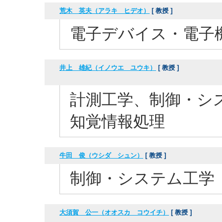
荒木 英夫（アラキ ヒデオ）
[ 教授 ]
電子デバイス・電子
井上 雄紀（イノウエ ユウキ）
[ 教授 ]
計測工学、制御・シ
知覚情報処理
牛田 俊（ウシダ シュン）
[ 教授 ]
制御・システム工学
大須賀 公一（オオスカ コウイチ）
[ 教授 ]