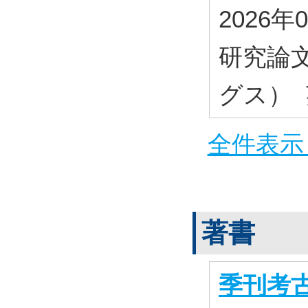
2026年
研究論
グス）
全件表示 
著書
季刊考古