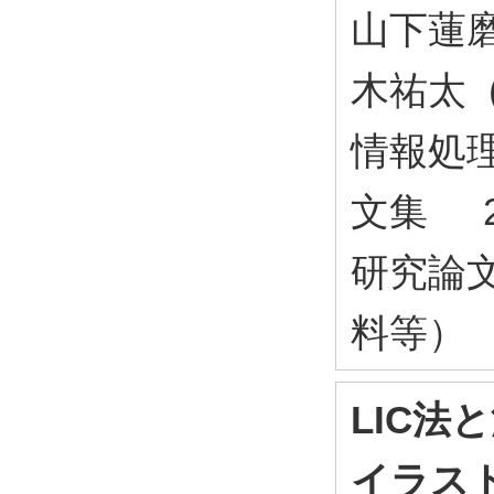
山下蓮
木祐太 (
情報処理
文集 2
研究論
料等）
LIC
イラス