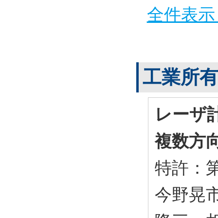
全件表示 
工業所
レーザ
複数方
特許：第5
今野晃