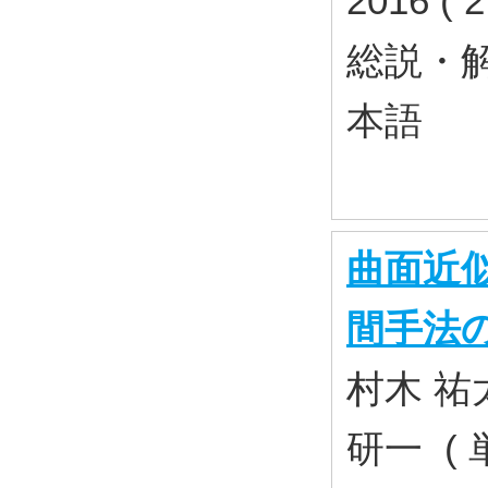
2016 ( 
総説・
本語
曲面近
間手法
村木 祐太
研一 ( 