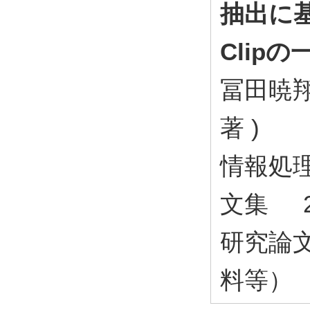
抽出に基
Clipの
冨田暁翔
著 )
情報処理
文集 2
研究論
料等）