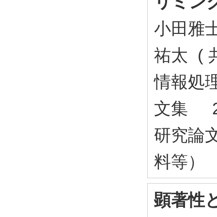
リミン
小田雅
祐太 ( 
情報処理
文集 2
研究論
料等）
顕著性