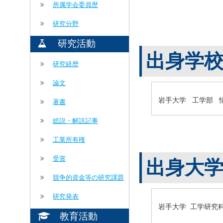
所属学会委員歴
研究分野
研究活動
出身学
研究経歴
論文
岩手大学 工学部 
著書
総説・解説記事
工業所有権
受賞
出身大
競争的資金等の研究課題
研究発表
岩手大学 工学研究
教育活動