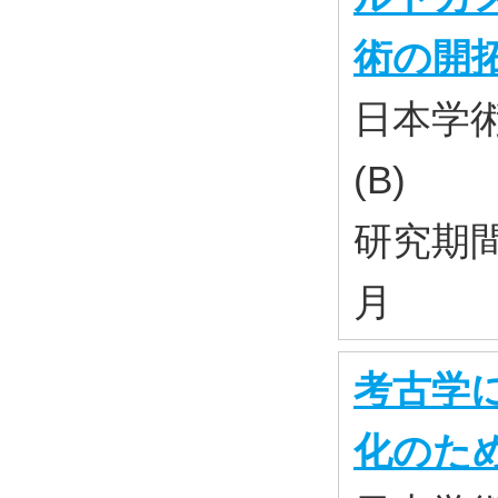
術の開
日本学
(B)
研究期間：
月
考古学
化のた