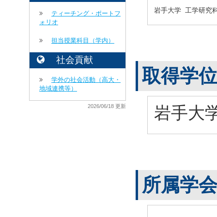
岩手大学 工学研究
ティーチング・ポートフ
ォリオ
担当授業科目（学内）
社会貢献
取得学
学外の社会活動（高大・
地域連携等）
岩手大学
2026/06/18 更新
所属学