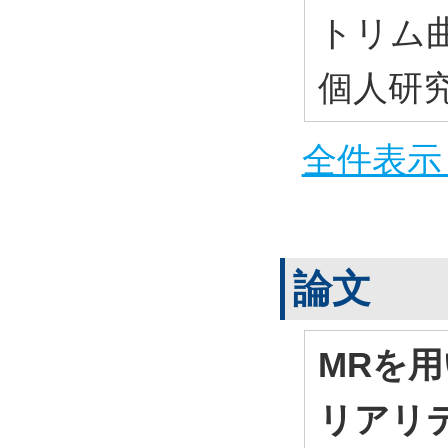
トリム
個人研
全件表示 
論文
MRを
リアリ