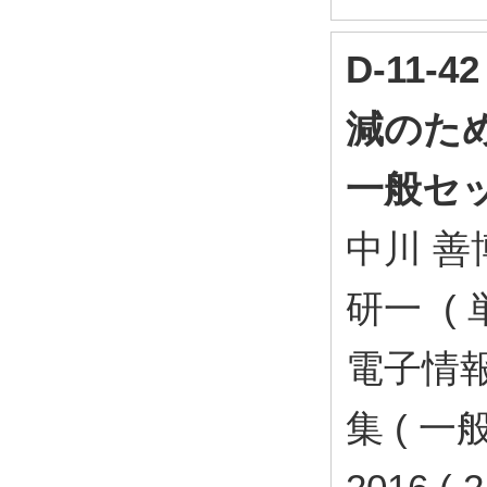
D-11
減のため
一般セ
中川 善博
研一 ( 
電子情
集 ( 