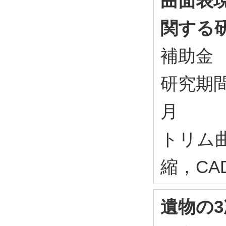
曲面表
関する
補助金
研究期間：
月
トリム
縮，CA
遺物の