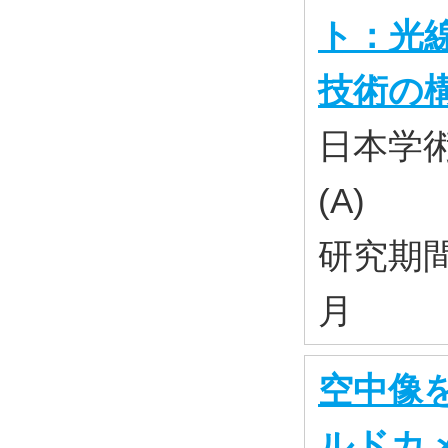
ト：光
技術の
日本学
(A)
研究期間：
月
空中像
ルドカ