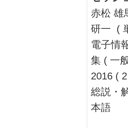
赤松 雄馬
研一 ( 
電子情
集 ( 
2016 ( 
総説・
本語