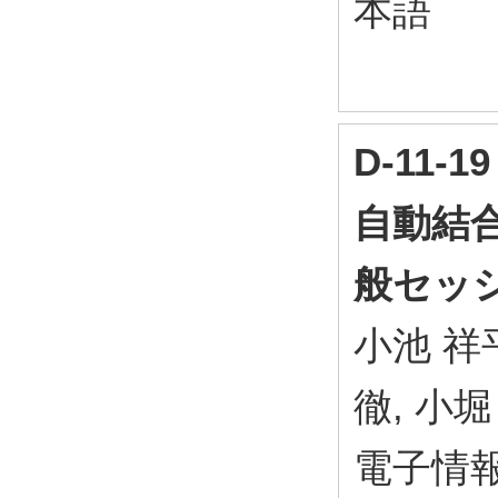
本語
D-11
自動結合
般セッシ
小池 祥平
徹, 小堀
電子情