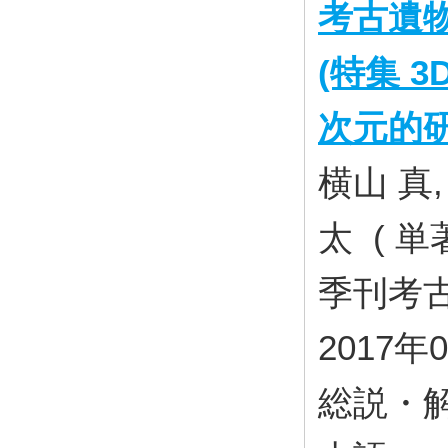
考古遺
(特集 3
次元的研
横山 真,
太 ( 単著
季刊考古学 
2017年
総説・