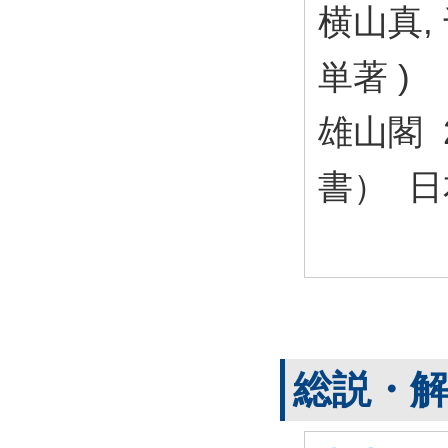
横山真,
単著 )
雄山閣 
書） 日
総説・