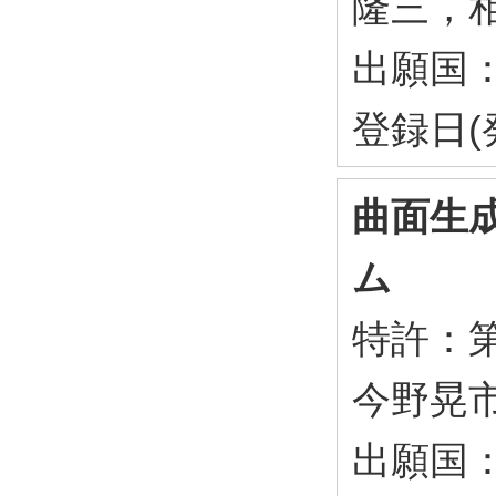
隆三，
出願国
登録日(
曲面生
ム
特許：第5
今野晃
出願国