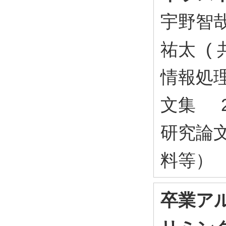
宇野智
祐太 ( 
情報処理
文集 2
研究論
料等）
卒業ア